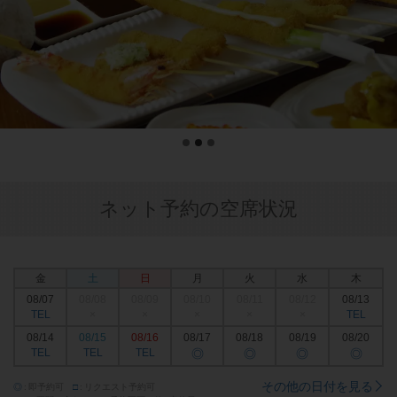
ネット予約の空席状況
金
土
日
月
火
水
木
08/07
08/08
08/09
08/10
08/11
08/12
08/13
TEL
×
×
×
×
×
TEL
08/14
08/15
08/16
08/17
08/18
08/19
08/20
TEL
TEL
TEL
◎
◎
◎
◎
その他の日付を見る
◎
即予約可
□
リクエスト予約可