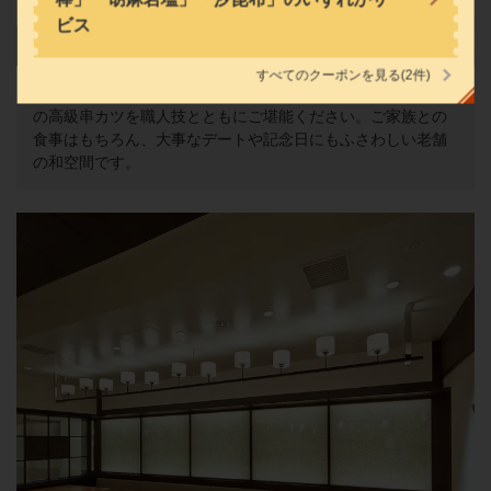
ビス
すべてのクーポンを見る
(2件)
串の坊ならではの臨場感あふれるカウンター席で、揚げたて
閉じる
の高級串カツを職人技とともにご堪能ください。ご家族との
食事はもちろん、大事なデートや記念日にもふさわしい老舗
の和空間です。