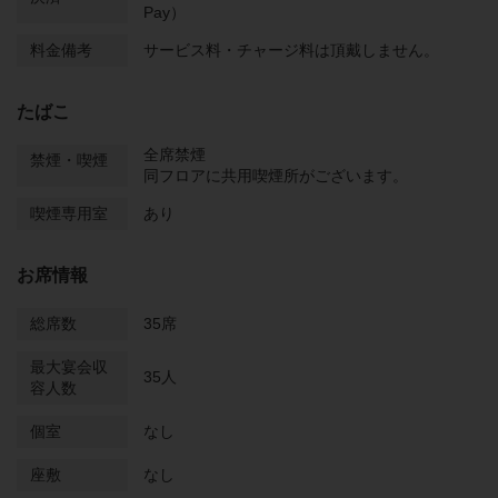
Pay）
料金備考
サービス料・チャージ料は頂戴しません。
たばこ
全席禁煙
禁煙・喫煙
同フロアに共用喫煙所がございます。
喫煙専用室
あり
お席情報
総席数
35席
最大宴会収
35人
容人数
個室
なし
座敷
なし