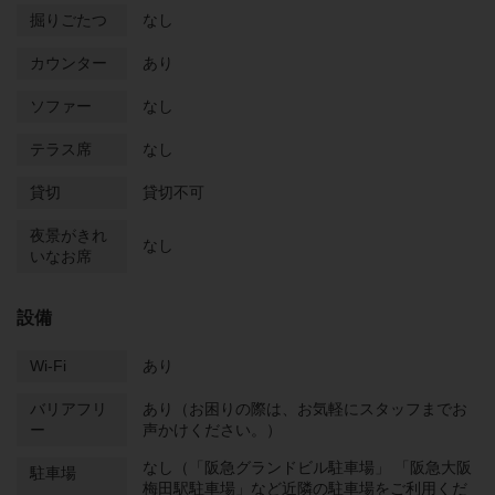
掘りごたつ
なし
カウンター
あり
ソファー
なし
テラス席
なし
貸切
貸切不可
夜景がきれ
なし
いなお席
設備
Wi-Fi
あり
バリアフリ
あり（お困りの際は、お気軽にスタッフまでお
ー
声かけください。）
なし（「阪急グランドビル駐車場」 「阪急大阪
駐車場
梅田駅駐車場」など近隣の駐車場をご利用くだ