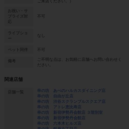
ご来店ください。）
お祝い・サ
プライズ対
不可
応
ライブショ
なし
ー
ペット同伴
不可
ご不明な点は、お気軽に店舗へお問い合わせく
備考
ださい。
関連店舗
串の坊 あべのハルカスダイニング店
店舗一覧
串の坊 自由が丘店
串の坊 渋谷スクランブルスクエア店
串の坊 アトレ恵比寿店
串の坊 新宿伊勢丹会館店 ３階別室
串の坊 新宿伊勢丹会館店
串の坊 六本木ヒルズ店
串の坊 銀座六丁目店