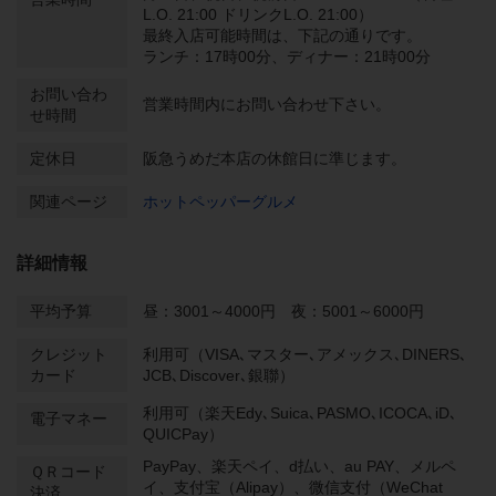
L.O. 21:00 ドリンクL.O. 21:00）
最終入店可能時間は、下記の通りです。
ランチ：17時00分、ディナー：21時00分
お問い合わ
営業時間内にお問い合わせ下さい。
せ時間
定休日
阪急うめだ本店の休館日に準じます。
関連ページ
ホットペッパーグルメ
詳細情報
平均予算
昼：3001～4000円 夜：5001～6000円
クレジット
利用可（VISA､マスター､アメックス､DINERS､
カード
JCB､Discover､銀聯）
利用可（楽天Edy､Suica､PASMO､ICOCA､iD､
電子マネー
QUICPay）
PayPay、楽天ペイ、d払い、au PAY、メルペ
ＱＲコード
イ、支付宝（Alipay）、微信支付（WeChat
決済