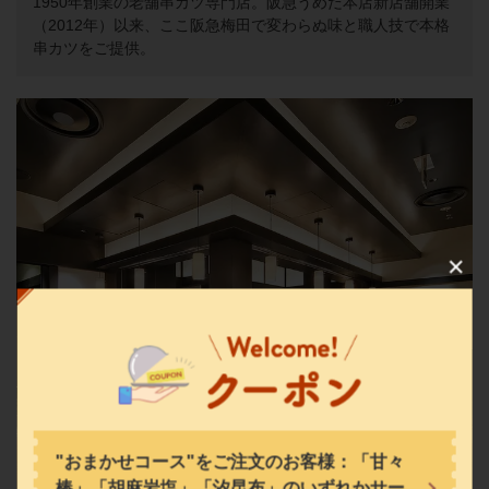
1950年創業の老舗串カツ専門店。阪急うめだ本店新店舗開業
（2012年）以来、ここ阪急梅田で変わらぬ味と職人技で本格
串カツをご提供。
この店舗情報をシェアする
串の坊 阪急うめだ店
大阪府大阪市北区角田町8-7 阪急うめだ本店12F
https://kushinobo-hankyu.owst.jp/
お店情報をコピー
"おまかせコース"をご注文のお客様：「甘々
棒」「胡麻岩塩」「汐昆布」のいずれかサー